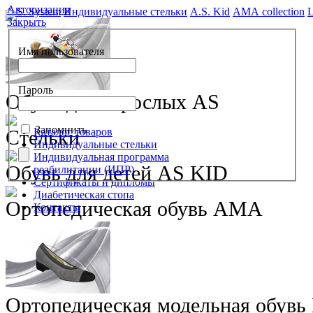
Авторизация
A.S. System
Индивидуальные стельки
A.S. Kid
АМА collection
L
Закрыть
Имя пользователя
Пароль
Обувь для взрослых AS
Запомнить
Стельки
Каталог товаров
Индивидуальные стельки
Индивидуальная программа
Обувь для детей AS KID
реабилитации (ИПР)
Сертификаты и дипломы
Диабетическая стопа
Ортопедическая обувь АМА
Контакты
Ортопедическая модельная обувь 