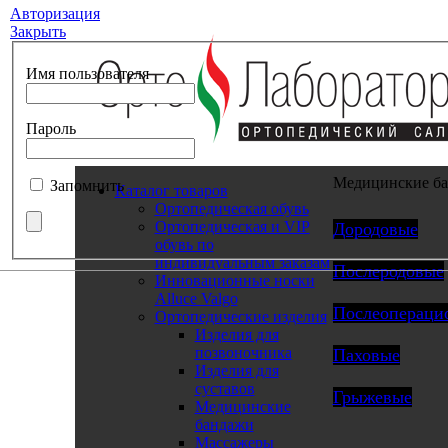
Авторизация
Закрыть
Имя пользователя
Пароль
Медицинские б
Запомнить
Каталог товаров
Ортопедическая обувь
Ортопедическая и VIP
Дородовые
обувь по
индивидуальным заказам
Послеродовые
Инновационные носки
Alluce Valgo
Послеопераци
Ортопедические изделия
Изделия для
позвоночника
Паховые
Изделия для
суставов
Грыжевые
Медицинские
бандажи
Массажеры