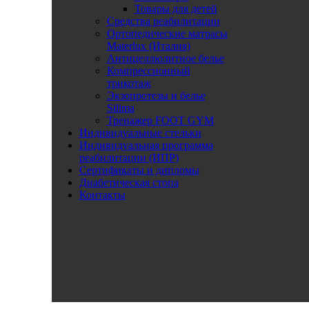
Товары для детей
Средства реабилитации
Ортопедические матрасы
Materlux (Италия)
Антицеллюлитное белье
Компрессионный
трикотаж
Экзопротезы и белье
Silima
Тренажер FOOT GYM
Индивидуальные стельки
Индивидуальная программа
реабилитации (ИПР)
Сертификаты и дипломы
Диабетическая стопа
Контакты