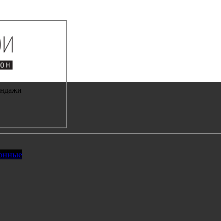
андажи
онные