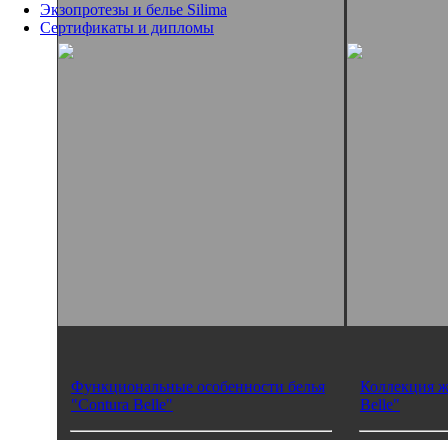
Экзопротезы и белье Silima
Сертификаты и дипломы
Функциональные особенности белья
Коллекция ж
"Contura Belle"
Belle"