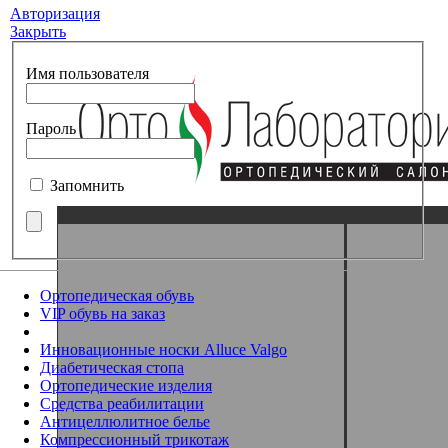
Авторизация
Закрыть
Имя пользователя
Пароль
Запомнить
Ортопедическая обувь
VIP обувь на заказ
Инновационные носки Alluce Valgo
Диабетическая стопа
Ортопедические изделия
Средства реабилитации
Антицеллюлитное белье
Компрессионный трикотаж