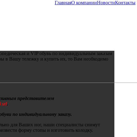
Главная
О компании
Новости
Контакты
педическая и VIP обувь по индивидуальным заказам
ры в Вашу тележку и купить их, то Вам необходимо
юзивным представителем
 srl
.
буви по индивидуальному заказу.
ально для Ваших ног, наши специалисты снимут
извести форму стопы и изготовить колодку.