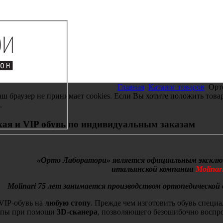
Главная
Каталог товаров
Орто
аш браузер не принимает cookies. Если Вы хотите положить това
.
ая и VIP обувь по индивидуальным заказам
«Орто Лаборатори» является официальным экскл
итальянской компании
Molinari
Molinari 75 лет занимается производством ортопедической о
VIP-обувь на
любую стопу
. Прежде чем изготовить обувь специ
опы при помощи
3D-сканера
, позволяющего безошибочно воспро