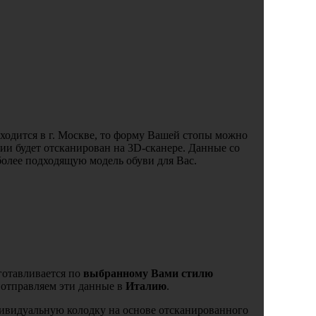
ходится в г. Москве, то форму Вашей стопы можно
вии будет отсканирован на 3D-сканере. Данные со
более подходящую модель обуви для Вас.
готавливается по
выбранному Вами стилю
ы отправляем эти данные в
Италию
.
ивидуальную колодку на основе отсканированного