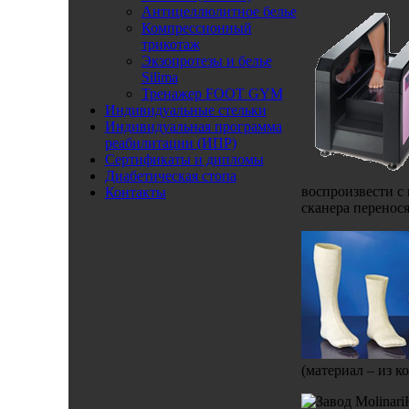
Антицеллюлитное белье
Компрессионный
трикотаж
Экзопротезы и белье
Silima
Тренажер FOOT GYM
Индивидуальные стельки
Индивидуальная программа
реабилитации (ИПР)
Сертификаты и дипломы
Диабетическая стопа
воспроизвести 
Контакты
сканера перенос
(материал – из к