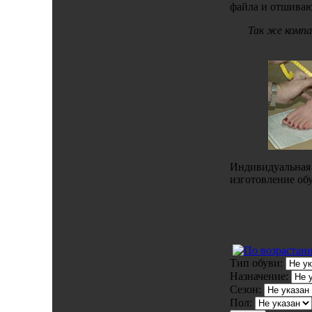
файла и отшивают
Так же компа
Индивидуальная 
изготовление обу
Тип обуви:
Назначение:
Сезон:
Пол: