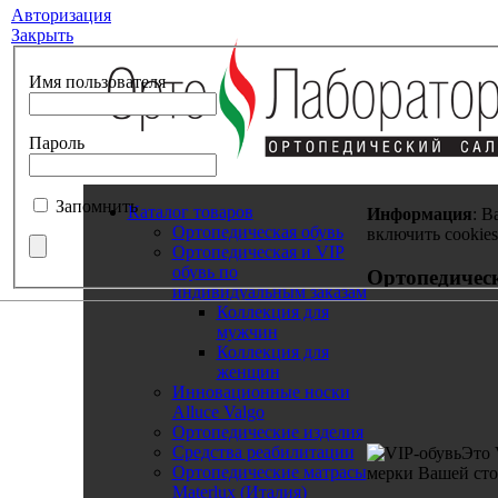
Авторизация
Закрыть
Имя пользователя
Пароль
Запомнить
Каталог товаров
Информация
: В
Ортопедическая обувь
включить cookies
Ортопедическая и VIP
обувь по
Ортопедическ
индивидуальным заказам
Коллекция для
мужчин
Коллекция для
женщин
Инновационные носки
Alluce Valgo
Ортопедические изделия
Средства реабилитации
Это 
Ортопедические матрасы
мерки Вашей ст
Materlux (Италия)