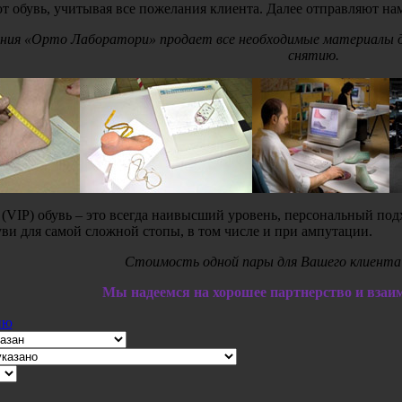
 обувь, учитывая все пожелания клиента. Далее отправляют нам
ния «Орто Лаборатори» продает все необходимые материалы для
снятию.
(VIP) обувь – это всегда наивысший уровень, персональный подх
ви для самой сложной стопы, в том числе и при ампутации.
Стоимость одной пары для Вашего клиента 
Мы надеемся на хорошее партнерство и взаи