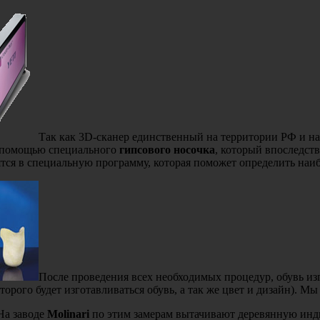
Так как 3D-сканер единственный на территории РФ и на
с помощью специального
гипсового носочка
, который впоследст
ятся в специальную программу, которая поможет определить наи
После проведения всех необходимых процедур, обувь из
оторого будет изготавливаться обувь, а так же цвет и дизайн). М
На заводе
Molinari
по этим замерам вытачивают деревянную инд