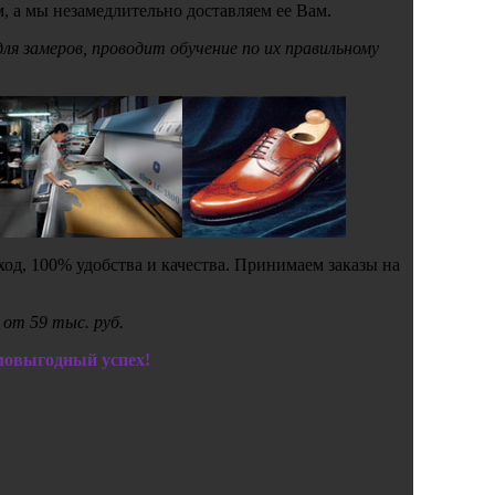
, а мы незамедлительно доставляем ее Вам.
 замеров, проводит обучение по их правильному
од, 100% удобства и качества. Принимаем заказы на
от 59 тыс. руб.
мовыгодный успех!