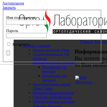
Авторизация
Закрыть
Имя пользователя
Пароль
Главная
Катало
Запомнить
Каталог товаров
Ортопедическая обувь
Информаци
Ортопедическая и VIP
Вы хотите по
обувь по
индивидуальным заказам
то Вам необх
Коллекция для
мужчин
Коллекция для
женщин
Увеличить
Инновационные носки
Alluce Valgo
Ортопедические изделия
Средства реабилитации
Ортопедические матрасы
Materlux (Италия)