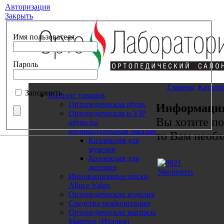
Авторизация
Закрыть
Имя пользователя
Пароль
Главная
Катало
Запомнить
Каталог товаров
Ортопедическая обувь
Информаци
Ортопедическая и VIP
Вы хотите по
обувь по
индивидуальным заказам
то Вам необх
Коллекция для
мужчин
Коллекция для
женщин
Увеличить
Инновационные носки
Alluce Valgo
Ортопедические изделия
Средства реабилитации
Ортопедические матрасы
Materlux (Италия)